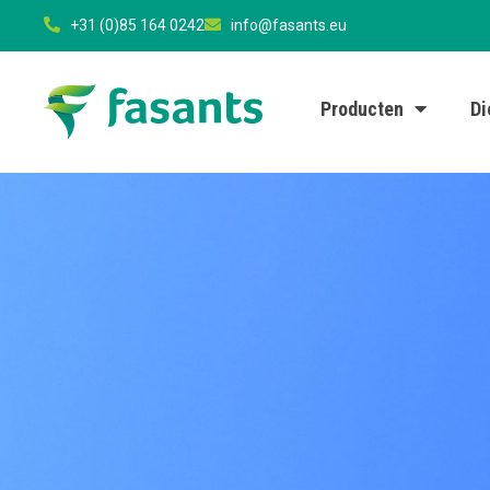
+31 (0)85 164 0242
info@fasants.eu
Producten
Di