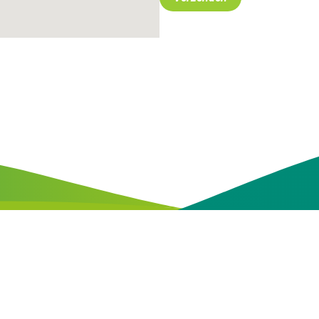
n
Fasants staat v