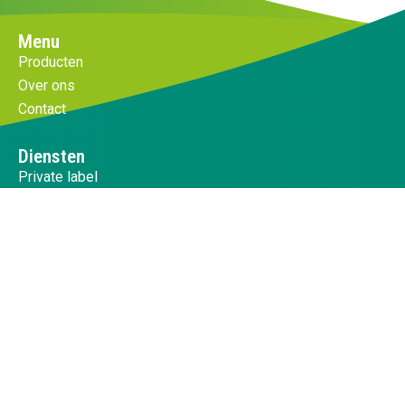
Menu
Producten
Over ons
Contact
Diensten
Private label
De Fasants Formule
Fasants staat voor je klaar.
Mail ons
info@fasants.eu
Bel ons
+31 (0)85 164 0242
Volg ons op social media