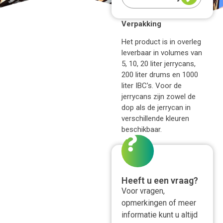
straatvuil en
atmosferische aanslag
Verpakking
op alle
transportmiddelen, zoals
Het product is in overleg
vrachtwagens.
leverbaar in volumes van
tankwagens, treinen,
5, 10, 20 liter jerrycans,
schepen, trams, bussen,
200 liter drums en 1000
containers etc. Tevens bij
liter IBC’s. Voor de
uitstek geschikt voor o.a.
jerrycans zijn zowel de
dop als de jerrycan in
dek reiniging in de
verschillende kleuren
scheepvaart. Bevat geen
beschikbaar.
silicaten, veroorzaakt
geen witte strepen na het
afspoelen. Door inzet van
dit product wordt
Heeft u een vraag?
mechanische bewerking
Voor vragen,
(bijv. borstelen) overbodig
opmerkingen of meer
waardoor een enorme
informatie kunt u altijd
tijdsbesparing wordt