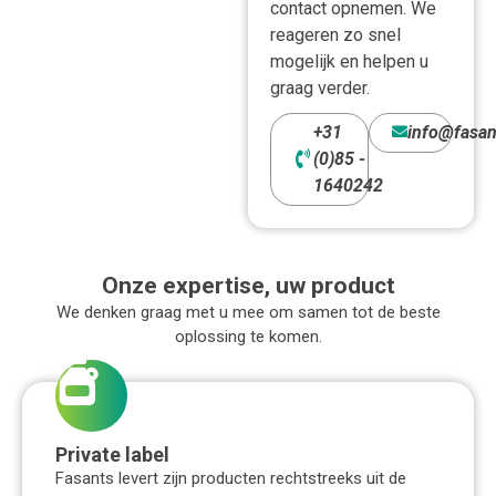
contact opnemen. We
gerealiseerd.
reageren zo snel
Verwerkbaar d.m.v. lage-
mogelijk en helpen u
en hogedrukapparatuur,
graag verder.
alsmede in
vrachtwagenwasstraten.
+31
info@fasan
De oppervlakte-actieve
(0)85 -
stoffen zijn voor meer
1640242
dan 90% biologisch
afbreekbaar volgens de
betreffende OECD test.
Onze expertise, uw product
We denken graag met u mee om samen tot de beste
oplossing te komen.
Private label
Fasants levert zijn producten rechtstreeks uit de