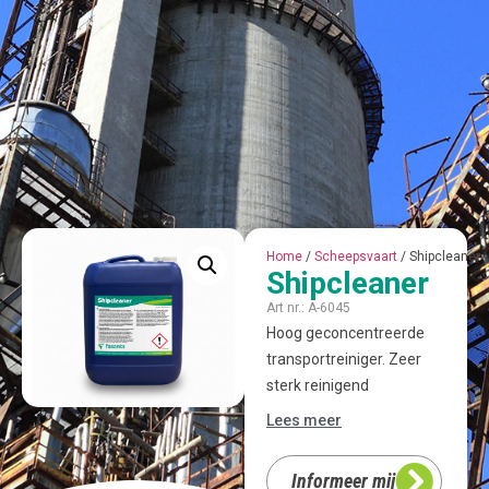
Home
/
Scheepsvaart
/ Shipcleaner
Shipcleaner
Art nr.: A-6045
Hoog geconcentreerde
transportreiniger. Zeer
sterk reinigend
vermogen, matig
Lees meer
schuimend. Toepasbaar
voor de verwijdering van
Informeer mij